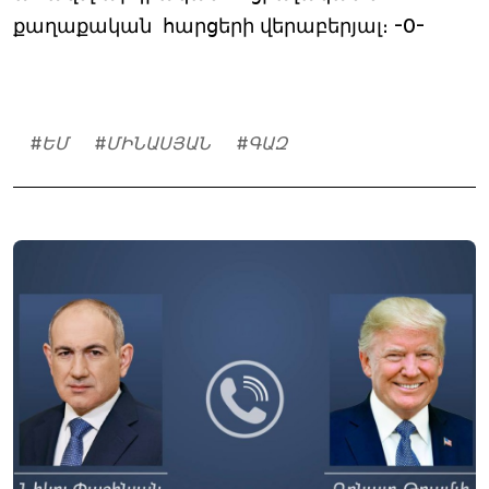
քաղաքական հարցերի վերաբերյալ։ -0-
#
ԵՄ
#
ՄԻՆԱՍՅԱՆ
#
ԳԱԶ