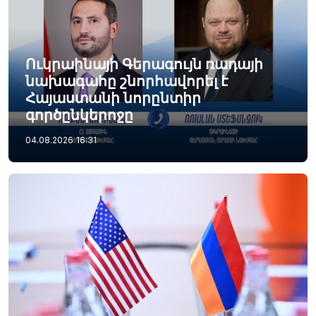
Ուկրաինայի Գերագույն ռադայի
նախագահը շնորհավորել է
Հայաստանի նորընտիր
գործընկերոջը
04.08.2026
16:31