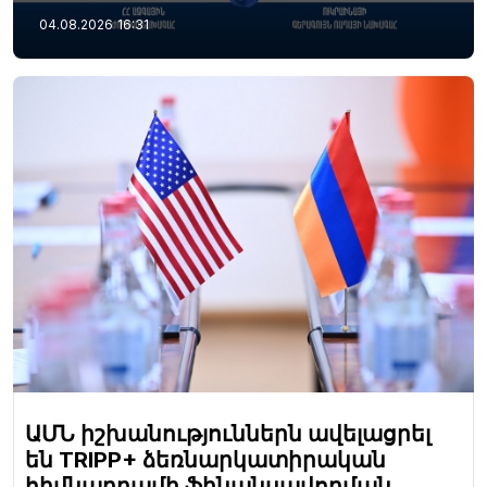
04.08.2026
16:31
ԱՄՆ իշխանություններն ավելացրել
են TRIPP+ ձեռնարկատիրական
հիմնադրամի ֆինանսավորման