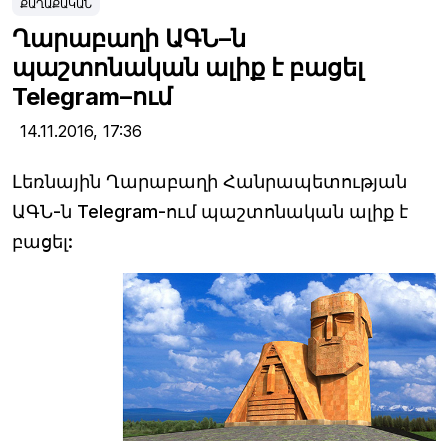
ՔԱՂԱՔԱԿԱՆ
Ղարաբաղի ԱԳՆ–ն
պաշտոնական ալիք է բացել
Telegram–ում
14.11.2016,
17:36
Լեռնային Ղարաբաղի Հանրապետության
ԱԳՆ-ն Telegram-ում պաշտոնական ալիք է
բացել: