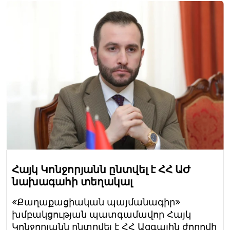
Հայկ Կոնջորյանն ընտվել է ՀՀ ԱԺ
նախագահի տեղակալ
«Քաղաքացիական պայմանագիր»
խմբակցության պատգամավոր Հայկ
Կոնջորյանն ընտրվել է ՀՀ Ազգային ժողովի