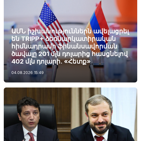
ԱՄՆ իշխանություններն ավելացրել
են TRIPP+ ձեռնարկատիրական
հիմնադրամի ֆինանսավորման
ծավալը 201 մլն դոլարից հասցնելով
402 մլն դոլարի. «Հետք»
04.08.2026
15:49