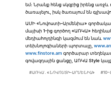
եմ։ Նրանք հենց սկզբից իրենց առջև
ծառայելու, իսկ ծառայում են գլխավ
ԱՄԻ «Նովոստի–Արմենիա» գործակալո
մայիսի 1–ից գործող «ԱՌԿԱ» հեղինա
մեդիահոլդինգի կազմում են նաև
www
տեխնոլոգիաների պորտալը,
www.ar
www.finstore.am
գործարար տեղեկատ
գովազդային ցանցը, ԱՌԿԱ Style կայ
#
ԱՌԿԱ . «ՆՈՎՈՍՏԻ–ԱՐՄԵՆԻԱ»
#
10