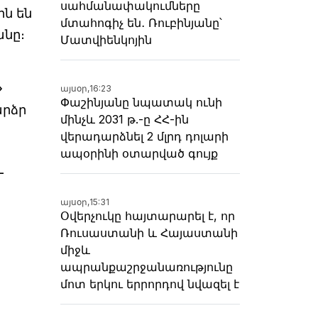
սահմանափակումները
ին են
մտահոգիչ են․ Ռուբինյանը՝
անը։
Մատվիենկոյին
»
այսօր,
16:23
Փաշինյանը նպատակ ունի
արձր
մինչև 2031 թ.-ը ՀՀ-ին
վերադարձնել 2 մլրդ դոլարի
ապօրինի օտարված գույք
-
այսօր,
15:31
Օվերչուկը հայտարարել է, որ
Ռուսաստանի և Հայաստանի
միջև
ապրանքաշրջանառությունը
մոտ երկու երրորդով նվազել է