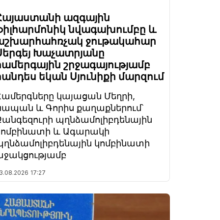
Հայաստանի ազգային
ֆիլհարմոնիկ նվագախումբը և
աշխարհահռչակ ջութակահար
Սերգեյ Խաչատրյանը
համերգային շրջագայությամբ
հանդես եկան Սյունիքի մարզում
Համերգները կայացան Մեղրի,
Կապան և Գորիս քաղաքներում՝
Զանգեզուրի պղնձամոլիբդենային
կոմբինատի և Ագարակի
պղնձամոլիբդենային կոմբինատի
աջակցությամբ
3.08.2026
17:27