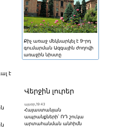
կայացած հերթական
խորհրդարանական
ընտրությունների
արդյունքներով ձևավորված
Հայաստանի 9-րդ գումարման
Ազգային ժողովի առաջին
Քիչ առաջ մեկնարկել է 9–րդ
նիստը
գումարման Ազգային ժողովի
առաջին նիստը
ալ է
Վերջին լուրեր
այսօր,
19:43
ան
Հայաստանյան
ապրանքների՝ ՌԴ շուկա
արտահանման անհիմն
ան