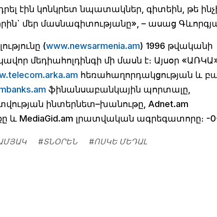
 դրել էին կոնկրետ նպատակներ, գիտեին, թե ինչ
որին` մեր մասնագիտությանը», – ասաց Գևորգյ
ւթյունը (
w
ww.newsarmenia.am
) 1996 թվականի
կավոր մեդիահոլդինգի մի մասն է։ Այսօր «ԱՌԿԱ
.telecom.arka.am
հեռահաղորդակցության և բ
mbanks.am
ֆինանսաբանկային պորտալը,
վության ինտերնետ–խանութը, Adnet.am
քը և MediaGid.am լրատվական ագրեգատորը։ -0
–ԱՄՅԱԿ
#
ՏՆՕՐԵՆ
#
ՈՍԿԵ ՄԵԴԱԼ