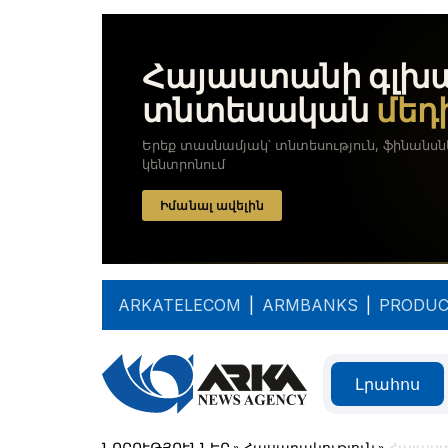
ARKATELECOM
|
ARMBANKS
|
PRODUC
Լրահոս