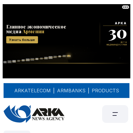
ARKATELECOM
|
ARMBANKS
|
PRODUCTS