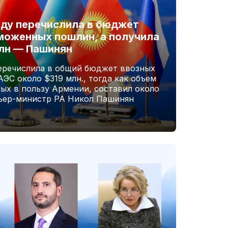
оду перечислила в бюджет
моженных пошлин, а получила
млн — Пашинян
перечислила в общий бюджет ввозных
С около $319 млн., тогда как объем
ых в пользу Армении, составил около
мьер-министр РА Никол Пашинян