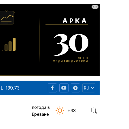
EL
139.73
погода в
+33
Ереване