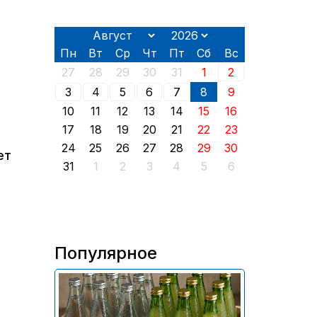
Пн
Вт
Ср
Чт
Пт
Сб
Вс
27
28
29
30
31
1
2
3
4
5
6
7
8
9
10
11
12
13
14
15
16
17
18
19
20
21
22
23
24
25
26
27
28
29
30
ет
31
1
2
3
4
5
6
Популярное
В России приостановили
продажу более 70 тыс.
бутылок питьевой воды и