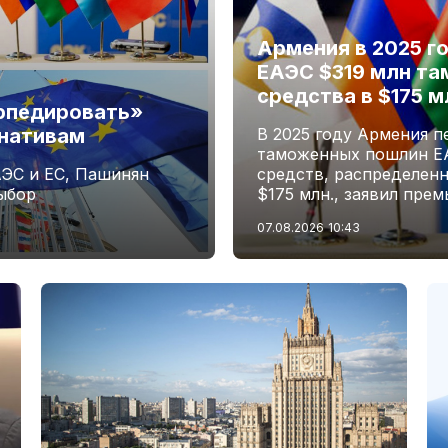
Армения в 2025 г
ЕАЭС $319 млн та
средства в $175 
рпедировать»
рнативам
В 2025 году Армения 
таможенных пошлин ЕАЭ
ЭС и ЕС, Пашинян
средств, распределенн
выбор
$175 млн., заявил пре
07.08.2026
10:43