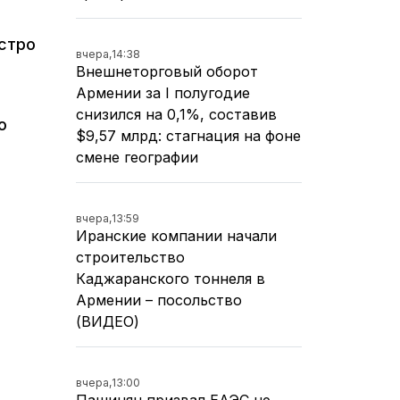
ыстро
вчера,
14:38
Внешнеторговый оборот
Армении за I полугодие
снизился на 0,1%, составив
о
$9,57 млрд: стагнация на фоне
смене географии
вчера,
13:59
Иранские компании начали
строительство
Каджаранского тоннеля в
Армении – посольство
(ВИДЕО)
вчера,
13:00
Пашинян призвал ЕАЭС не