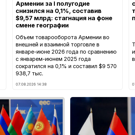
Армении за I полугодие
снизился на 0,1%, составив
$9,57 млрд: стагнация на фоне
смене географии
Объем товарооборота Армении во
внешней и взаимной торговле в
Т
январе-июне 2026 года по сравнению
с январем-июнем 2025 года
в
сократился на 0,1% и составил $9 570
938,7 тыс.
07.08.2026
14:38
0