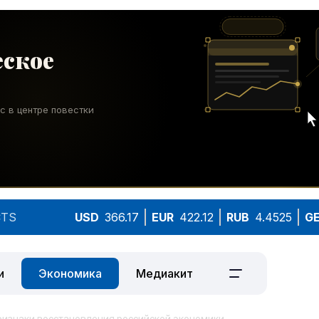
TS
USD
366.17
EUR
422.12
RUB
4.4525
G
и
Экономика
Медиакит