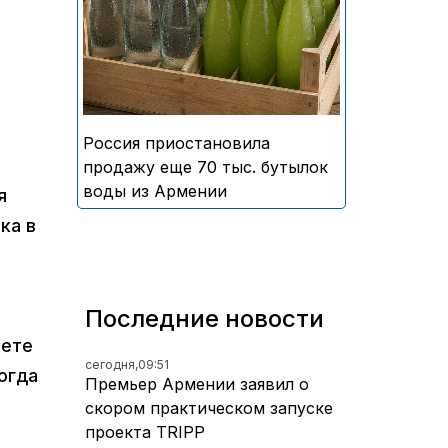
безалкогольных напитков
армянского производства
Россия приостановила
продажу еще 70 тыс. бутылок
воды из Армении
я
ка в
Последние новости
чете
сегодня,
09:51
огда
Премьер Армении заявил о
скором практическом запуске
проекта TRIPP