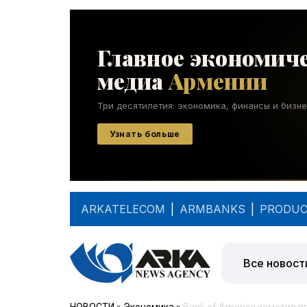
ARKATELECOM
|
ARMBANKS
|
PRODUC
Все новост