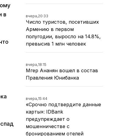
кому
и в
вчера,
20:33
Число туристов, посетивших
Армению в первом
полугодии, выросло на 14.8%,
что
превысив 1 млн человек
й
вчера,
18:15
Мгер Ананян вошел в состав
Правления Юнибанка
ока
вчера,
15:44
«Срочно подтвердите данные
карты»: IDBank
предупреждает о
 спад
мошенничестве с
бронированием отелей