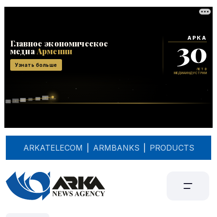
ARKATELECOM
|
ARMBANKS
|
PRODUCTS