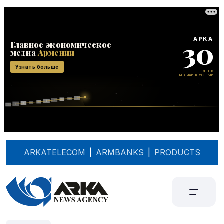
ARKATELECOM
|
ARMBANKS
|
PRODUCTS