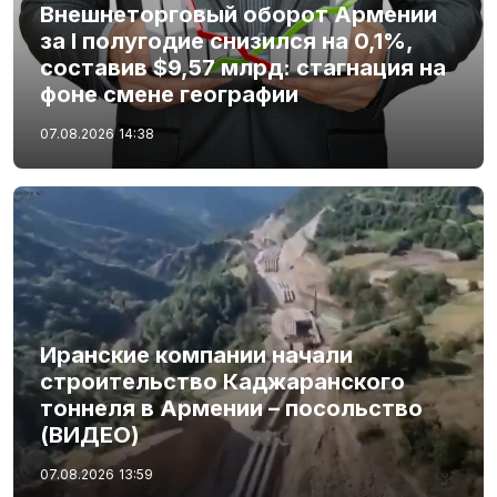
Внешнеторговый оборот Армении
за I полугодие снизился на 0,1%,
составив $9,57 млрд: стагнация на
фоне смене географии
07.08.2026
14:38
Иранские компании начали
строительство Каджаранского
тоннеля в Армении – посольство
(ВИДЕО)
07.08.2026
13:59