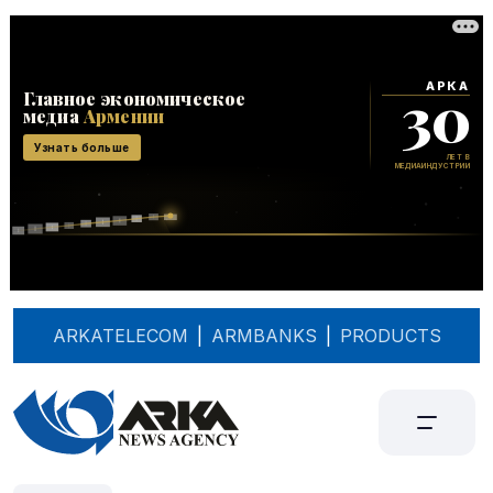
ARKATELECOM
|
ARMBANKS
|
PRODUCTS