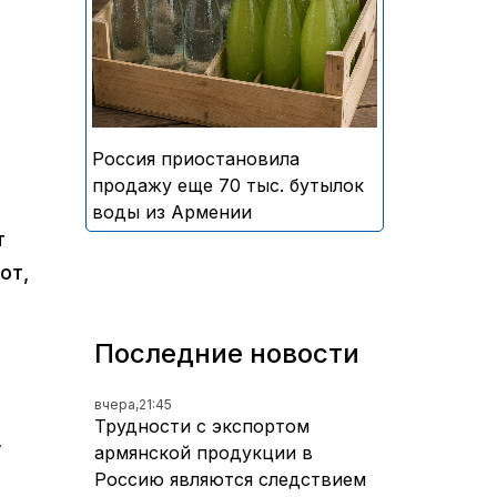
безалкогольных напитков
армянского производства
Россия приостановила
продажу еще 70 тыс. бутылок
воды из Армении
т
от,
Последние новости
вчера,
21:45
Трудности с экспортом
,
армянской продукции в
Россию являются следствием