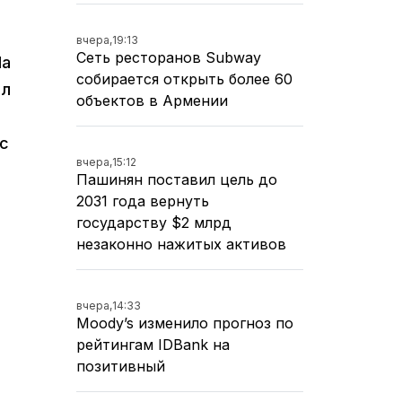
вчера,
19:13
Сеть ресторанов Subway
На
собирается открыть более 60
ал
объектов в Армении
ас
вчера,
15:12
Пашинян поставил цель до
2031 года вернуть
государству $2 млрд
незаконно нажитых активов
вчера,
14:33
Moody’s изменило прогноз по
рейтингам IDBank на
позитивный