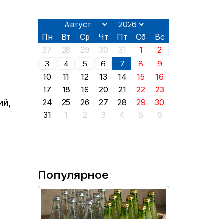
Пн
Вт
Ср
Чт
Пт
Сб
Вс
27
28
29
30
31
1
2
3
4
5
6
7
8
9
10
11
12
13
14
15
16
17
18
19
20
21
22
23
ий,
24
25
26
27
28
29
30
31
1
2
3
4
5
6
Популярное
В России приостановили
продажу более 70 тыс.
бутылок питьевой воды и