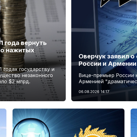
1 года вернуть
но нажитых
Оверчук заявил о
России и Армении
1 годах государству и
ущество незаконного
Вице-премьер России 
ло $2 млрд.
Арменией "драматичес
06.08.2026
14:17