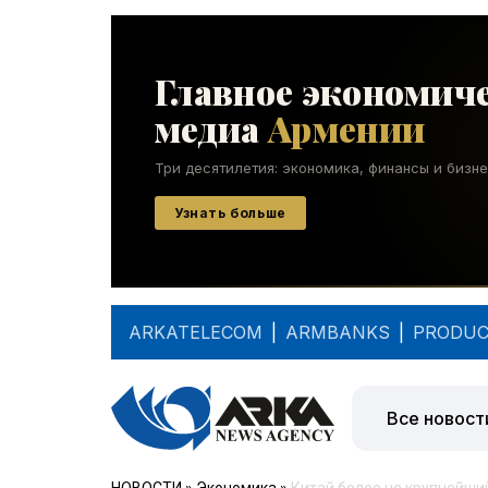
ARKATELECOM
|
ARMBANKS
|
PRODUC
Все новост