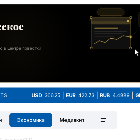
TS
USD
366.25
EUR
422.73
RUB
4.4889
G
и
Экономика
Медиакит