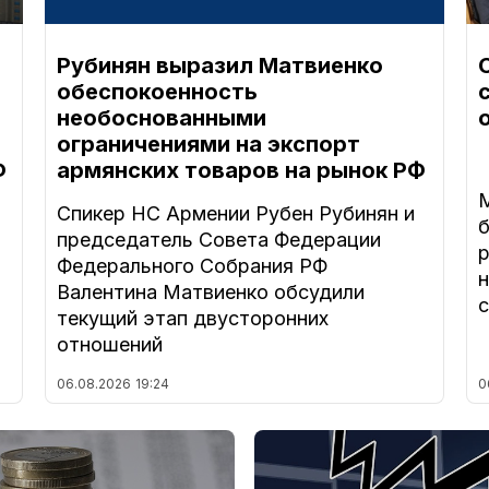
Рубинян выразил Матвиенко
обеспокоенность
необоснованными
ограничениями на экспорт
Ф
армянских товаров на рынок РФ
Спикер НС Армении Рубен Рубинян и
председатель Совета Федерации
Федерального Собрания РФ
н
Валентина Матвиенко обсудили
с
текущий этап двусторонних
отношений
06.08.2026
19:24
0