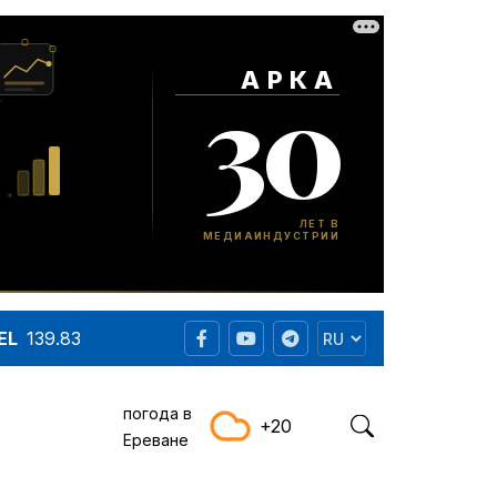
EL
139.83
погода в
+20
Ереване