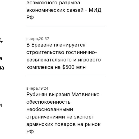
возможного разрыва
экономических связей - МИД
РФ
вчера,
20:37
д.
В Ереване планируется
строительство гостинично-
а
развлекательного и игрового
комплекса на $500 млн
на
вчера,
19:24
Рубинян выразил Матвиенко
обеспокоенность
и
необоснованными
ограничениями на экспорт
армянских товаров на рынок
РФ