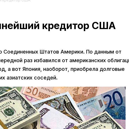
ий кредитор США
упнейший кредитор США
р Соединенных Штатов Америки. По данным от
чередной раз избавился от американских облигац
рд, а вот Япония, наоборот, приобрела долговые
их азиатских соседей.