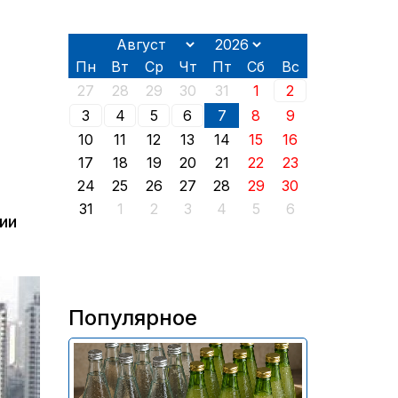
Пн
Вт
Ср
Чт
Пт
Сб
Вс
27
28
29
30
31
1
2
3
4
5
6
7
8
9
10
11
12
13
14
15
16
17
18
19
20
21
22
23
24
25
26
27
28
29
30
31
1
2
3
4
5
6
ии
Популярное
В России приостановили
продажу более 70 тыс.
бутылок питьевой воды и