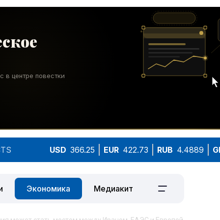
TS
USD
366.25
EUR
422.73
RUB
4.4889
G
и
Экономика
Медиакит