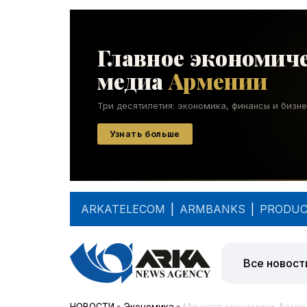
ARKATELECOM
|
ARMBANKS
|
PRODUC
Все новост