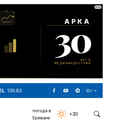
EL
139.83
погода в
+30
Ереване