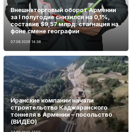
Внешнеторговый оборот Армении
за I полугодие снизился на 0,1%,
составив $9,57 млрд: стагнация на
фоне смене географии
07.08.2026
14:38
Иранские компании начали
строительство Каджаранского
тоннеля в Армении – посольство
(ВИДЕО)