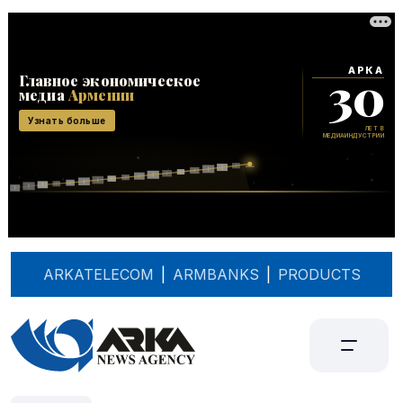
ARKATELECOM
|
ARMBANKS
|
PRODUCTS