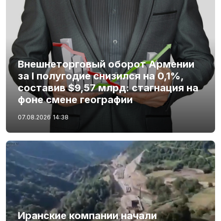
Внешнеторговый оборот Армении
за I полугодие снизился на 0,1%,
составив $9,57 млрд: стагнация на
фоне смене географии
07.08.2026
14:38
Иранские компании начали