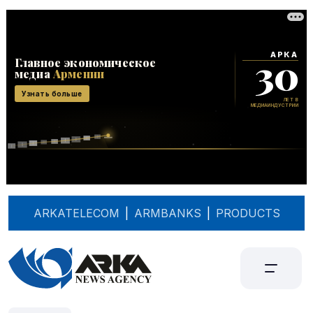
ARKATELECOM
|
ARMBANKS
|
PRODUCTS