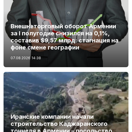
Внешнеторговый оборот Армении
за I полугодие снизился на 0,1%,
составив $9,57 млрд: стагнация на
фоне смене географии
07.08.2026
14:38
Иранские компании начали
строительство Каджаранского
тоннеля в Армении – посольство