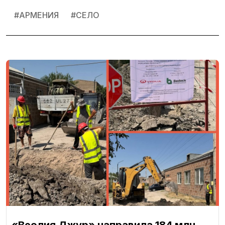
#
АРМЕНИЯ
#
СЕЛО
«Веолия Джур» направила 184 млн