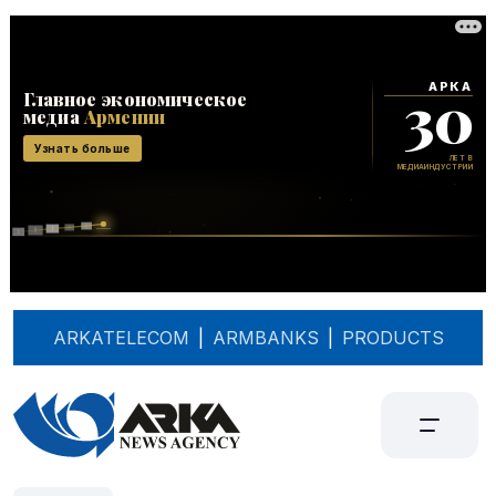
ARKATELECOM
|
ARMBANKS
|
PRODUCTS