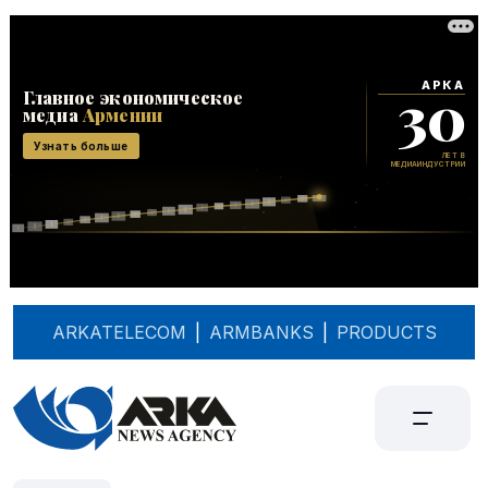
ARKATELECOM
|
ARMBANKS
|
PRODUCTS