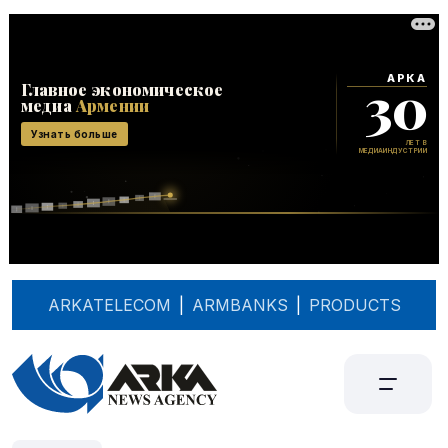
ARKATELECOM
|
ARMBANKS
|
PRODUCTS