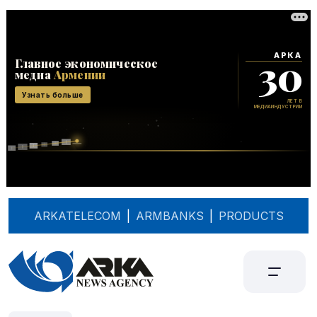
ARKATELECOM
|
ARMBANKS
|
PRODUCTS