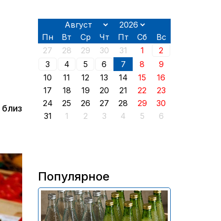
Пн
Вт
Ср
Чт
Пт
Сб
Вс
27
28
29
30
31
1
2
3
4
5
6
7
8
9
10
11
12
13
14
15
16
17
18
19
20
21
22
23
24
25
26
27
28
29
30
 близ
31
1
2
3
4
5
6
Популярное
В России приостановили
продажу более 70 тыс.
бутылок питьевой воды и