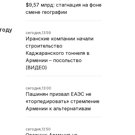
$9,57 млрд: стагнация на фоне
смене географии
 году
сегодня,
13:59
Иранские компании начали
строительство
Каджаранского тоннеля в
Армении – посольство
(ВИДЕО)
сегодня,
13:00
Пашинян призвал ЕАЭС не
«торпедировать» стремление
Армении к альтернативам
сегодня,
12:50
Оверчук: Армения не