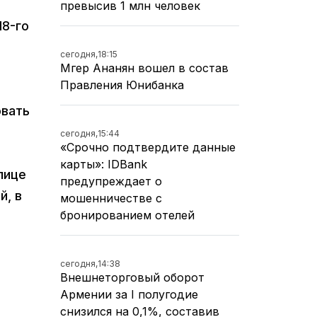
превысив 1 млн человек
18-го
сегодня,
18:15
Мгер Ананян вошел в состав
Правления Юнибанка
овать
сегодня,
15:44
«Срочно подтвердите данные
карты»: IDBank
лице
предупреждает о
й, в
мошенничестве с
бронированием отелей
сегодня,
14:38
Внешнеторговый оборот
Армении за I полугодие
снизился на 0,1%, составив