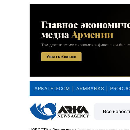
ARKATELECOM
|
ARMBANKS
|
PRODUC
Все новост