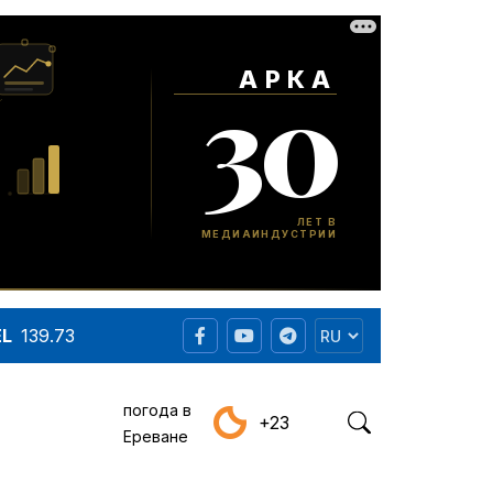
EL
139.73
погода в
+23
Ереване