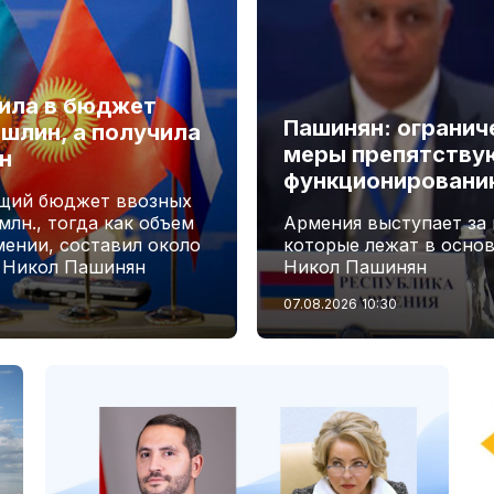
лила в бюджет
Пашинян: огранич
шлин, а получила
меры препятству
н
функционировани
бщий бюджет ввозных
лн., тогда как объем
Армения выступает за
мении, составил около
которые лежат в осно
А Никол Пашинян
Никол Пашинян
07.08.2026
10:30