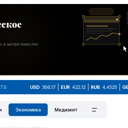
TS
USD
366.17
EUR
422.12
RUB
4.4525
G
и
Экономика
Медиакит