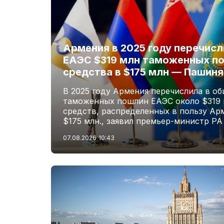
Армения в 2025 году перечис
ЕАЭС $319 млн таможенных по
средства в $175 млн — Пашиня
В 2025 году Армения перечислила в о
таможенных пошлин ЕАЭС около $319 м
средств, распределенных в пользу Ар
$175 млн., заявил премьер-министр Р
07.08.2026
10:43