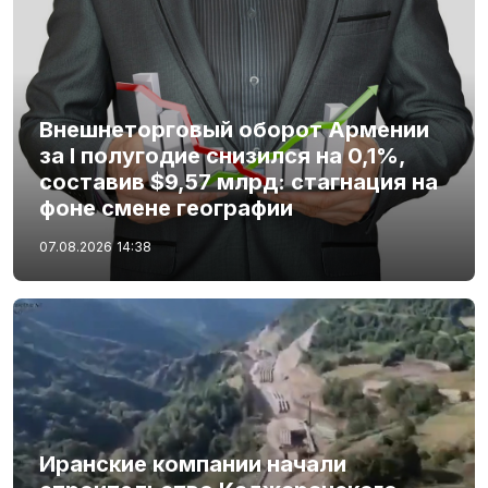
Внешнеторговый оборот Армении
за I полугодие снизился на 0,1%,
составив $9,57 млрд: стагнация на
фоне смене географии
07.08.2026
14:38
Иранские компании начали