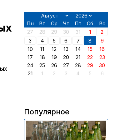
Пн
Вт
Ср
Чт
Пт
Сб
Вс
ых
27
28
29
30
31
1
2
3
4
5
6
7
8
9
10
11
12
13
14
15
16
17
18
19
20
21
22
23
24
25
26
27
28
29
30
ных
31
1
2
3
4
5
6
Популярное
В России приостановили
продажу более 70 тыс.
бутылок питьевой воды и