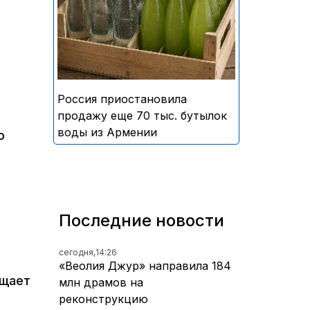
безалкогольных напитков
армянского производства
Россия приостановила
продажу еще 70 тыс. бутылок
воды из Армении
о
Последние новости
сегодня,
14:26
«Веолия Джур» направила 184
бщает
млн драмов на
реконструкцию