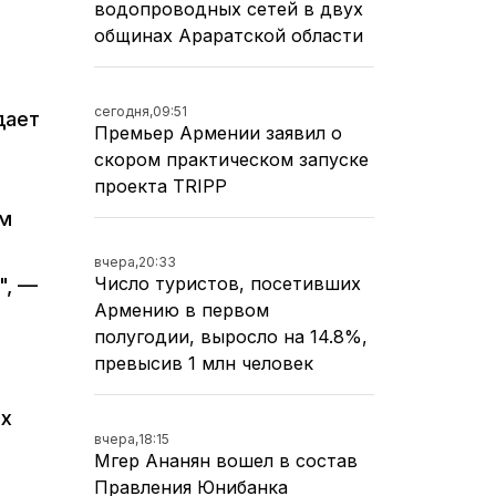
водопроводных сетей в двух
общинах Араратской области
сегодня,
09:51
дает
Премьер Армении заявил о
скором практическом запуске
проекта TRIPP
ям
вчера,
20:33
Число туристов, посетивших
", —
Армению в первом
полугодии, выросло на 14.8%,
превысив 1 млн человек
их
вчера,
18:15
Мгер Ананян вошел в состав
Правления Юнибанка