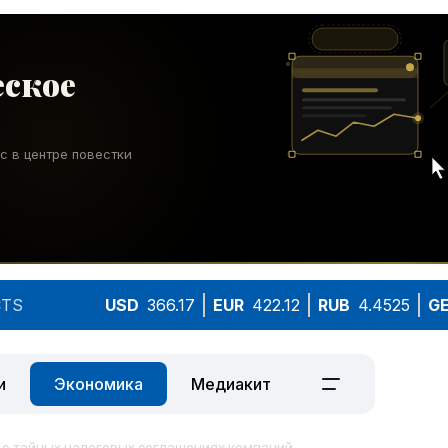
TS
USD
366.17
EUR
422.12
RUB
4.4525
G
и
Экономика
Медиакит