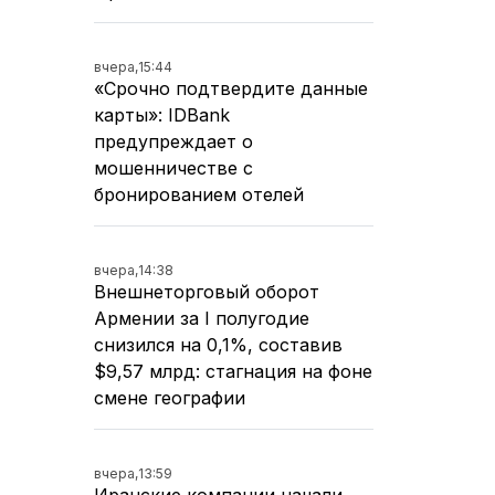
вчера,
15:44
«Срочно подтвердите данные
карты»: IDBank
предупреждает о
мошенничестве с
бронированием отелей
вчера,
14:38
Внешнеторговый оборот
Армении за I полугодие
снизился на 0,1%, составив
$9,57 млрд: стагнация на фоне
смене географии
вчера,
13:59
Иранские компании начали