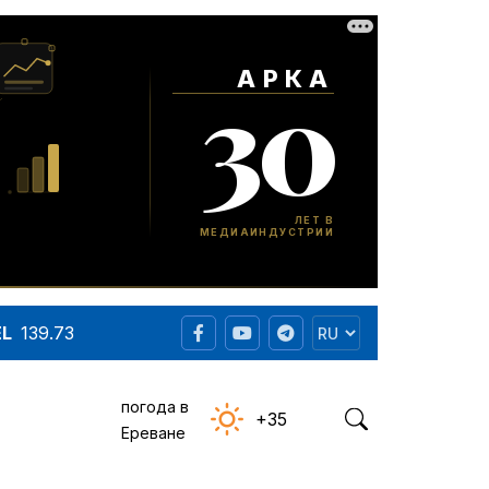
EL
139.73
погода в
+35
Ереване