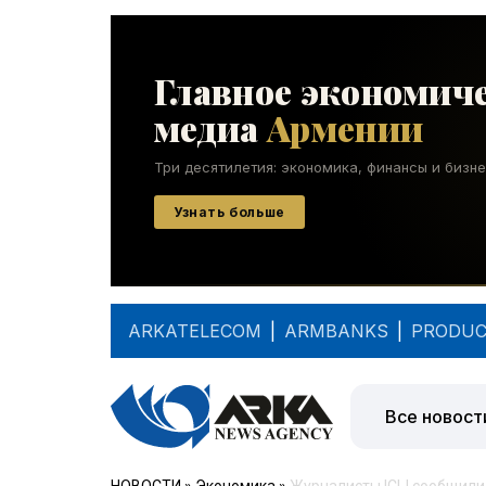
ARKATELECOM
|
ARMBANKS
|
PRODUC
Все новост