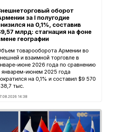
Внешнеторговый оборот
Армении за I полугодие
снизился на 0,1%, составив
$9,57 млрд: стагнация на фоне
смене географии
Объем товарооборота Армении во
нешней и взаимной торговле в
январе-июне 2026 года по сравнению
с январем-июнем 2025 года
ократился на 0,1% и составил $9 570
38,7 тыс.
7.08.2026
14:38