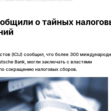
 о тайных налоговых соглашениях компаний
ообщили о тайных налогов
ний
тов (ICIJ) сообщил, что более 300 международ
utsche Bank, могли заключать с властями
по сокращению налоговых сборов.