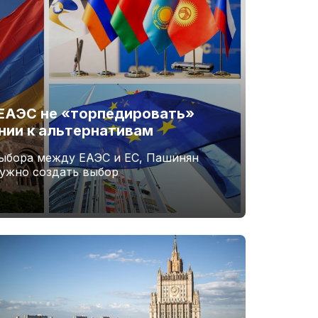
ЕАЭС не «торпедировать»
нии к альтернативам
ыбора между ЕАЭС и ЕС, Пашинян
нужно создать выбор