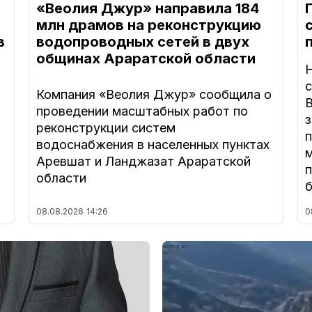
«Веолия Джур» направила 184
млн драмов на реконструкцию
в
водопроводных сетей в двух
общинах Араратской области
Компания «Веолия Джур» сообщила о
В
проведении масштабных работ по
з
реконструкции систем
а
водоснабжения в населенных пунктах
Аревшат и Ланджазат Араратской
п
области
08.08.2026
14:26
0