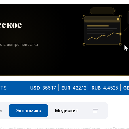
TS
USD
366.17
EUR
422.12
RUB
4.4525
G
и
Экономика
Медиакит