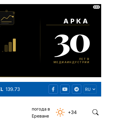
EL
139.73
погода в
+34
Ереване