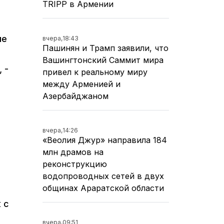
TRIPP в Армении
ые
вчера,
18:43
Пашинян и Трамп заявили, что
Вашингтонский Саммит мира
 -
привел к реальному миру
между Арменией и
Азербайджаном
вчера,
14:26
«Веолия Джур» направила 184
млн драмов на
реконструкцию
водопроводных сетей в двух
общинах Араратской области
 с
вчера,
09:51