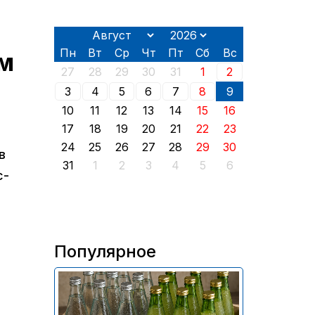
Пн
Вт
Ср
Чт
Пт
Сб
Вс
ым
27
28
29
30
31
1
2
3
4
5
6
7
8
9
10
11
12
13
14
15
16
17
18
19
20
21
22
23
24
25
26
27
28
29
30
в
31
1
2
3
4
5
6
с-
Популярное
В России приостановили
продажу более 70 тыс.
бутылок питьевой воды и