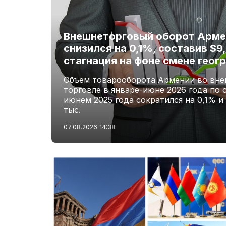
Внешнеторговый оборот Армен
снизился на 0,1%, составив $9
стагнация на фоне смене геог
Объем товарооборота Армении во вне
торговле в январе-июне 2026 года по 
июнем 2025 года сократился на 0,1% и
тыс.
07.08.2026
14:38