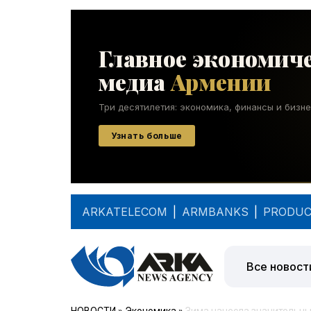
ARKATELECOM
|
ARMBANKS
|
PRODUC
Все новост