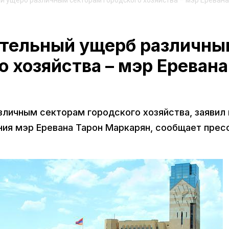
й ущерб различным секторам городского хозяйства – мэр Еревана
ительный ущерб различн
о хозяйства – мэр Еревана
зличным секторам городского хозяйства, заявил 
ния мэр Еревана Тарон Маркарян, сообщает прес