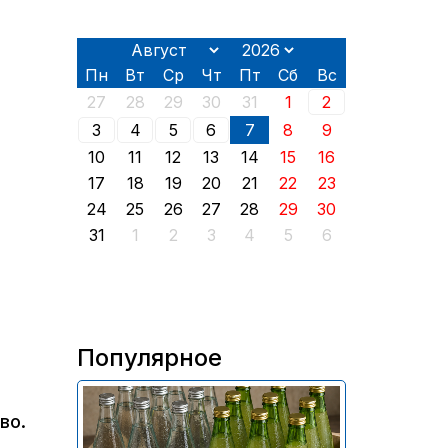
Пн
Вт
Ср
Чт
Пт
Сб
Вс
27
28
29
30
31
1
2
3
4
5
6
7
8
9
10
11
12
13
14
15
16
17
18
19
20
21
22
23
24
25
26
27
28
29
30
31
1
2
3
4
5
6
Популярное
В России приостановили
во.
продажу более 70 тыс.
бутылок питьевой воды и