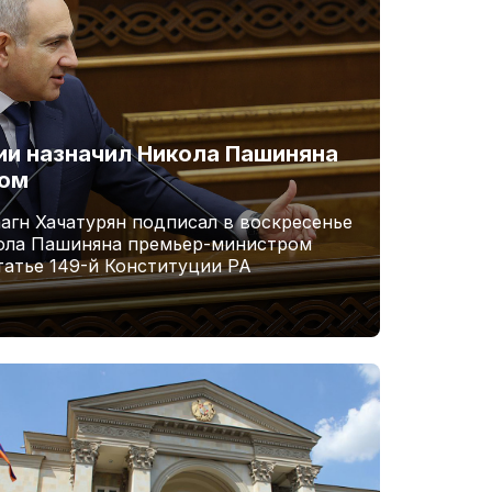
и назначил Никола Пашиняна
ром
агн Хачатурян подписал в воскресенье
кола Пашиняна премьер-министром
татье 149-й Конституции РА