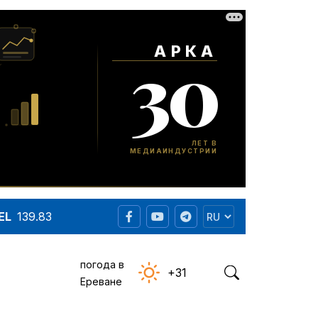
EL
139.83
погода в
+31
Ереване