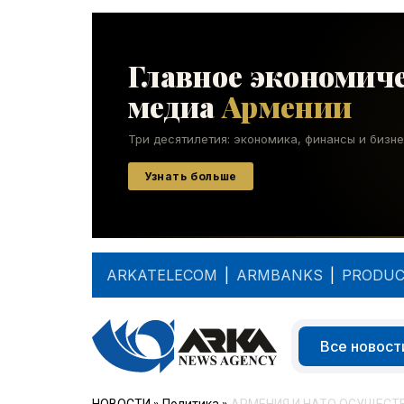
ARKATELECOM
|
ARMBANKS
|
PRODUC
Все новост