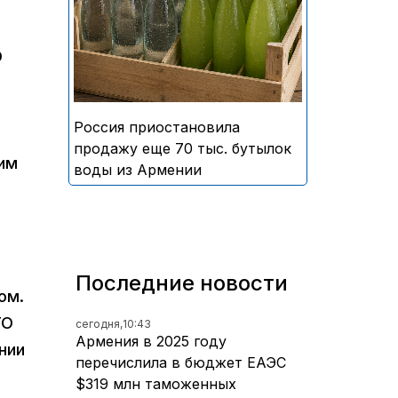
безалкогольных напитков
армянского производства
О
Россия приостановила
продажу еще 70 тыс. бутылок
им
воды из Армении
Последние новости
ом.
ТО
сегодня,
10:43
Армения в 2025 году
нии
перечислила в бюджет ЕАЭС
$319 млн таможенных