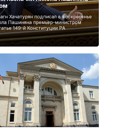
ром
агн Хачатурян подписал в воскресенье
кола Пашиняна премьер-министром
татье 149-й Конституции РА