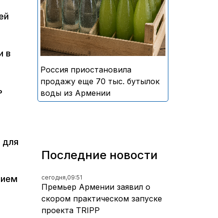
безалкогольных напитков
ей
армянского производства
и в
Россия приостановила
продажу еще 70 тыс. бутылок
ь
воды из Армении
 для
Последние новости
сегодня,
09:51
нием
Премьер Армении заявил о
скором практическом запуске
проекта TRIPP