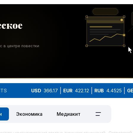
TS
USD
366.17
EUR
422.12
RUB
4.4525
G
и
Экономика
Медиакит