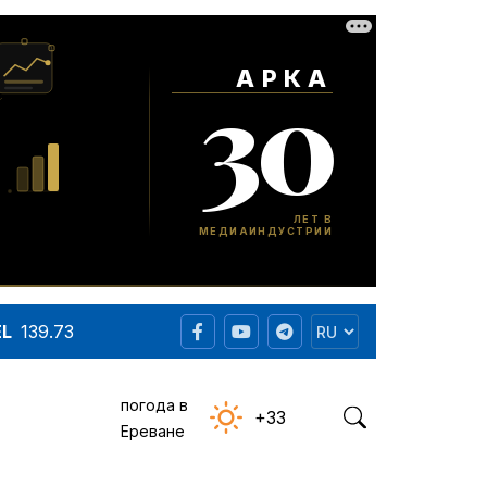
EL
139.73
погода в
+33
Ереване