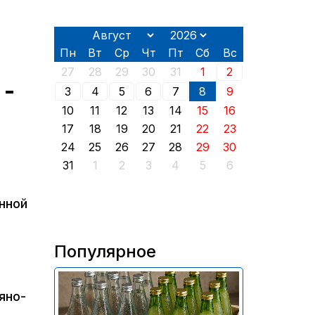
Пн
Вт
Ср
Чт
Пт
Сб
Вс
27
28
29
30
31
1
2
 -
3
4
5
6
7
8
9
10
11
12
13
14
15
16
17
18
19
20
21
22
23
24
25
26
27
28
29
30
31
1
2
3
4
5
6
нной
Популярное
В России приостановили
яно-
продажу более 70 тыс.
бутылок питьевой воды и