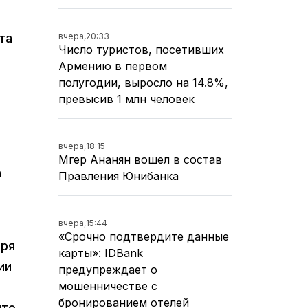
вчера,
20:33
та
Число туристов, посетивших
Армению в первом
полугодии, выросло на 14.8%,
превысив 1 млн человек
вчера,
18:15
Мгер Ананян вошел в состав
а
Правления Юнибанка
вчера,
15:44
«Срочно подтвердите данные
бря
карты»: IDBank
ии
предупреждает о
мошенничестве с
бронированием отелей
что