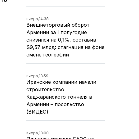
вчера,
14:38
Внешнеторговый оборот
Армении за I полугодие
снизился на 0,1%, составив
$9,57 млрд: стагнация на фоне
смене географии
вчера,
13:59
Иранские компании начали
строительство
Каджаранского тоннеля в
Армении – посольство
(ВИДЕО)
вчера,
13:00
Пашинян призвал ЕАЭС не