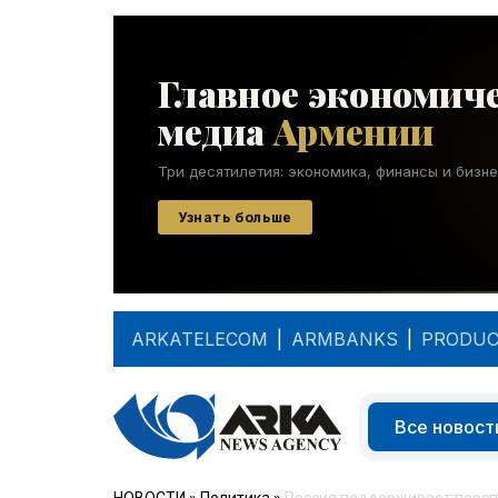
ARKATELECOM
|
ARMBANKS
|
PRODUC
Все новост