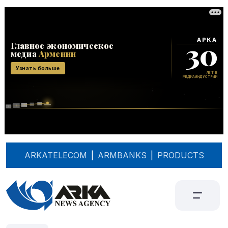
ARKATELECOM
|
ARMBANKS
|
PRODUCTS