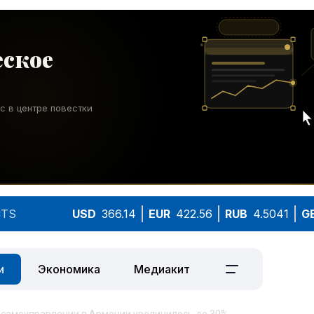
TS
USD
366.14
EUR
422.56
RUB
4.5041
G
и
Экономика
Медиакит