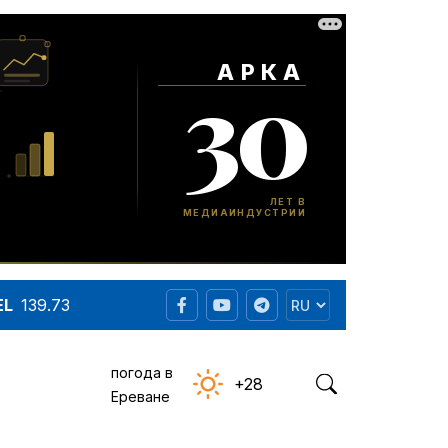
EL
139.73
погода в
+28
Ереване