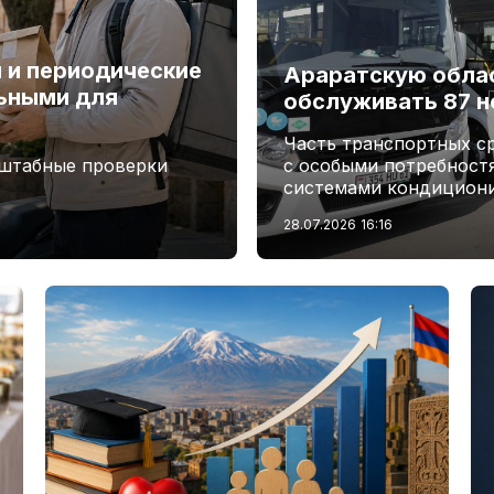
и и периодические
Араратскую обла
ьными для
обслуживать 87 н
Часть транспортных с
сштабные проверки
с особыми потребност
системами кондициони
28.07.2026
16:16