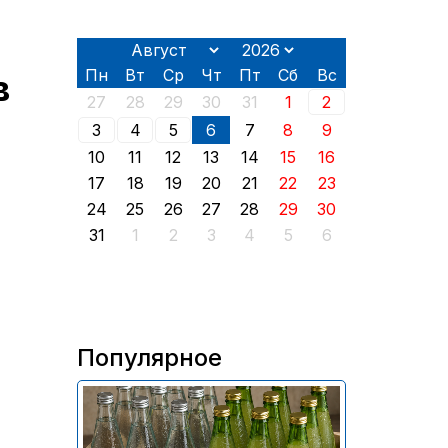
Пн
Вт
Ср
Чт
Пт
Сб
Вс
в
27
28
29
30
31
1
2
3
4
5
6
7
8
9
10
11
12
13
14
15
16
17
18
19
20
21
22
23
24
25
26
27
28
29
30
31
1
2
3
4
5
6
Популярное
В России приостановили
продажу более 70 тыс.
бутылок питьевой воды и