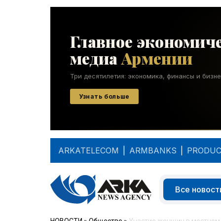
ARKATELECOM
|
ARMBANKS
|
PRODUC
Все новост