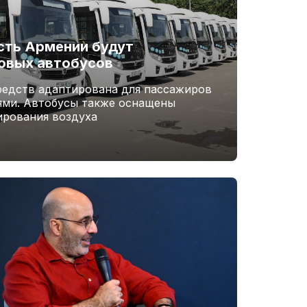
сть Армении будут
овых автобусов
редств адаптирована для пассажиров
ями. Автобусы также оснащены
рования воздуха