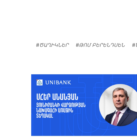
#
ԾԱՂԻԿՆԵՐ
#
ԹՈՄ ԲԵՐԵՆԴՍԵՆ
#