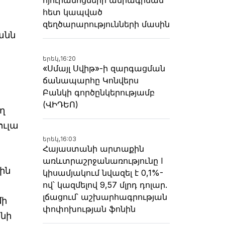
հետ կապված
զեղծարարությունների մասին
անն
երեկ,
16:20
«Սմայլ Սվիթ»-ի զարգացման
ճանապարհը Կոնվերս
Բանկի գործընկերությամբ
(ՎԻԴԵՈ)
ղ
ուլա
երեկ,
16:03
Հայաստանի արտաքին
առևտրաշրջանառությունը I
ին
կիսամյակում նվազել է 0,1%-
ով՝ կազմելով 9,57 մլրդ դոլար.
լճացում՝ աշխարհագրության
մի
փոփոխության ֆոնին
նի