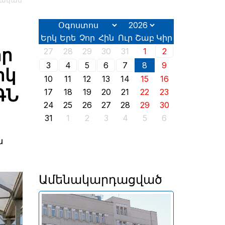
կական
Երկ
Երե
Չոր
Հին
Ուր
Շաբ
Կիր
որ
27
28
29
30
31
1
2
3
4
5
6
7
8
9
իկ
10
11
12
13
14
15
16
ԳՆ
17
18
19
20
21
22
23
24
25
26
27
28
29
30
31
1
2
3
4
5
6
ն
Ամենակարդացված
Անփոփոխ են մնացել նաև
լոմբարդային ռեպոն՝ 8% և
դրամական միջոցների