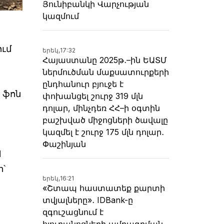
Յունիբանկի Վարչության
կազմում
ում
երեկ,
17:32
Հայաստանը 2025թ․–ին ԵԱՏՄ
ներմուծման մաքսատուրքերի
ընդհանուր բյուջե է
 ֆոն
փոխանցել շուրջ 319 մլն
դոլար, մինչդեռ ՀՀ–ի օգտին
բաշխված միջոցների ծավալը
կազմել է շուրջ 175 մլն դոլար․
Փաշինյան
l
ր՝
երեկ,
16:21
«Շտապ հաստատեք քարտի
տվյալները»․ IDBank-ը
զգուշացնում է
հյուրանոցների ամրագրման