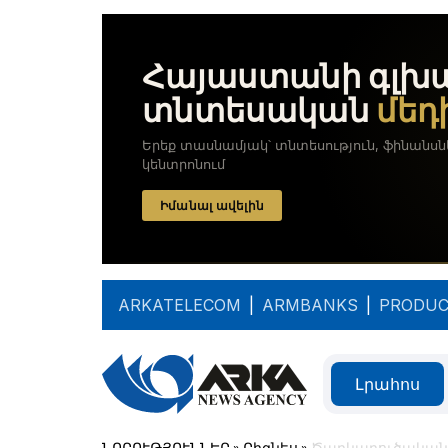
ARKATELECOM
|
ARMBANKS
|
PRODUC
Լրահոս