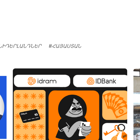
ՆԻԴԵՐԼԱՆԴՆԵՐ
#
ՀԱՅԱՍՏԱՆ