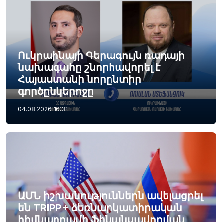
Ուկրաինայի Գերագույն ռադայի
նախագահը շնորհավորել է
Հայաստանի նորընտիր
գործընկերոջը
04.08.2026
16:31
ԱՄՆ իշխանություններն ավելացրել
են TRIPP+ ձեռնարկատիրական
հիմնադրամի ֆինանսավորման