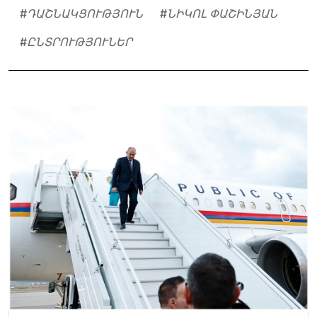
#
ԴԱՇՆԱԿՑՈՒԹՅՈՒՆ
#
ՆԻԿՈԼ ՓԱՇԻՆՅԱՆ
#
ԸՆՏՐՈՒԹՅՈՒՆԵՐ