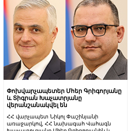
Փոխվարչապետեր Մհեր Գրիգորյանը
և Տիգրան Խաչատրյանը
վերանշանակվել են
ՀՀ վարչապետ Նիկոլ Փաշինյանի
առաջարկով, ՀՀ նախագահ Վահագն
Խաչատուրյանը Մհեր Գրիգորյանին և