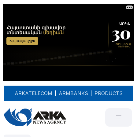
ARKATELECOM
|
ARMBANKS
|
PRODUCTS