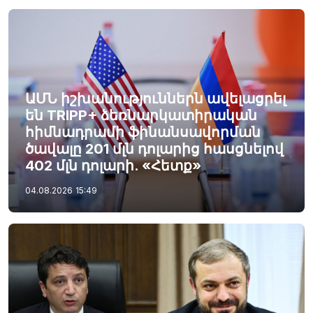
ԱՄՆ իշխանություններն ավելացրել
են TRIPP+ ձեռնարկատիրական
հիմնադրամի ֆինանսավորման
ծավալը 201 մլն դոլարից հասցնելով
402 մլն դոլարի. «Հետք»
04.08.2026
15:49