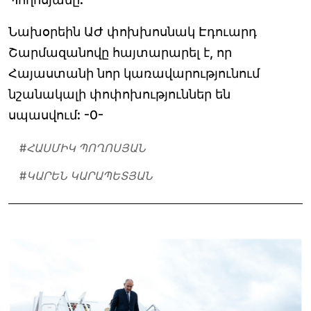
Նախօրեին ԱԺ փոխխոսնակ Էդուարդ
Շարմազանովը հայտարարել է, որ
Հայաստանի նոր կառավարությունում
նշանակալի փոփոխություններ են
սպասվում: -0-
#
ՀԱՍՄԻԿ ՊՈՂՈՍՅԱՆ
#
ԿԱՐԵՆ ԿԱՐԱՊԵՏՅԱՆ