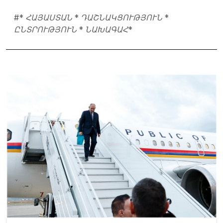
#
* ՀԱՅԱՍՏԱՆ * ԴԱՇՆԱԿՑՈՒԹՅՈՒՆ *
ԸՆՏՐՈՒԹՅՈՒՆ * ՆԱԽԱԳԱՀ*