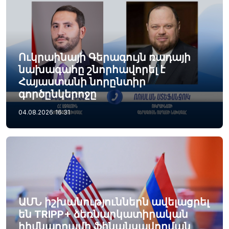
Ուկրաինայի Գերագույն ռադայի
նախագահը շնորհավորել է
Հայաստանի նորընտիր
գործընկերոջը
04.08.2026
16:31
ԱՄՆ իշխանություններն ավելացրել
են TRIPP+ ձեռնարկատիրական
հիմնադրամի ֆինանսավորման