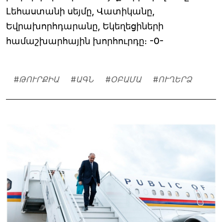
Լեհաստանի սեյմը, Վատիկանը,
Եվրախորհդարանը, Եկեղեցիների
համաշխարհային խորհուրդը։ -0-
#
ԹՈՒՐՔԻԱ
#
ԱԳՆ
#
ՕԲԱՄԱ
#
ՈՒՂԵՐՁ