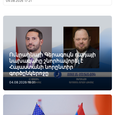
04.08.2026
17:21
Ուկրաինայի Գերագույն ռադայի
նախագահը շնորհավորել է
Հայաստանի նորընտիր
գործընկերոջը
04.08.2026
16:31