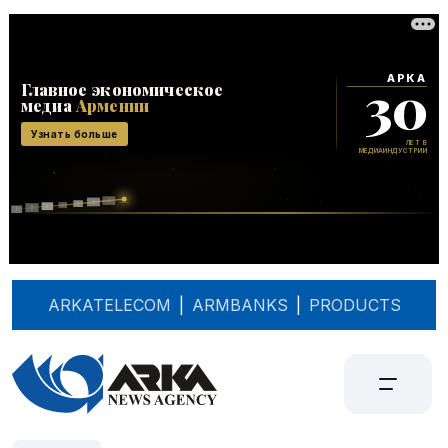
ARKATELECOM
|
ARMBANKS
|
PRODUCTS