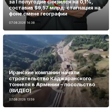
за I полугодие снизился на 0,1%,
составив $9,57 млрд: стагнация на
фоне смене географии
07.08.2026
14:38
Иранские компании начали
строительство Каджаранского
тоннеля в Армении – посольство
(ВИДЕО)
07.08.2026
13:59