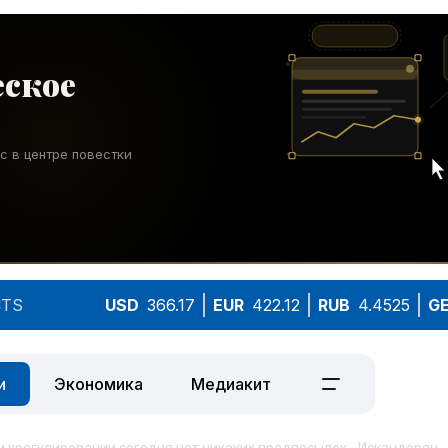
TS
USD
366.17
EUR
422.12
RUB
4.4525
G
и
Экономика
Медиакит