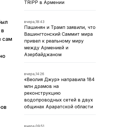
TRIPP в Армении
был
вчера,
18:43
Пашинян и Трамп заявили, что
 в
Вашингтонский Саммит мира
в сам
привел к реальному миру
между Арменией и
Азербайджаном
но
вчера,
14:26
«Веолия Джур» направила 184
млн драмов на
реконструкцию
водопроводных сетей в двух
общинах Араратской области
бов
вчера,
09:51