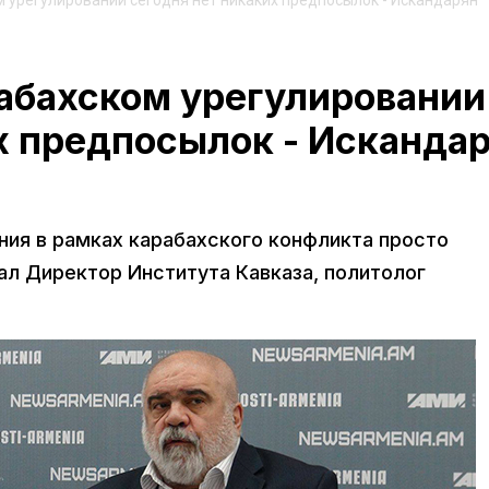
 урегулировании сегодня нет никаких предпосылок - Искандарян
рабахском урегулировании
х предпосылок - Исканда
ния в рамках карабахского конфликта просто
ал Директор Института Кавказа, политолог