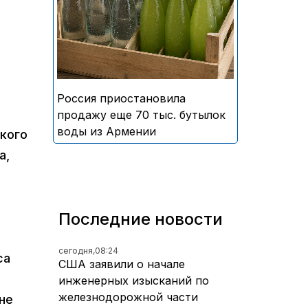
безалкогольных напитков
армянского производства
Россия приостановила
продажу еще 70 тыс. бутылок
воды из Армении
ского
а,
Последние новости
сегодня,
08:24
са
США заявили о начале
инженерных изысканий по
железнодорожной части
не