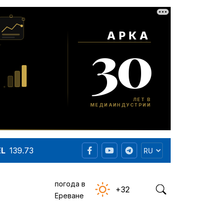
EL
139.73
погода в
+32
Ереване