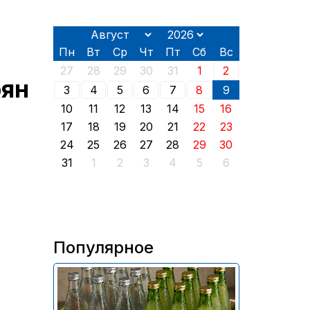
Пн
Вт
Ср
Чт
Пт
Сб
Вс
27
28
29
30
31
1
2
рян
3
4
5
6
7
8
9
10
11
12
13
14
15
16
17
18
19
20
21
22
23
24
25
26
27
28
29
30
31
1
2
3
4
5
6
Популярное
В России приостановили
продажу более 70 тыс.
бутылок питьевой воды и