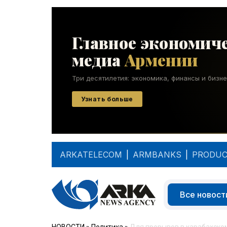
ARKATELECOM
|
ARMBANKS
|
PRODUC
Все новост