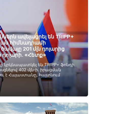
ններն ավելացրել են TRIPP+
ան հիմնադրամի
ավալը 201 մլն դոլարից
ն դոլարի. «Հետք»
րը կրկնապատկել են TRIPP+ ֆոնդի
սցնելով 402 մլն-ի. իրացման
լու է Հայաստանը, հայտնում