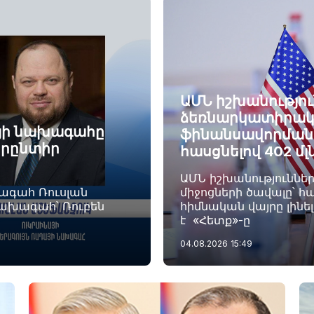
ԱՄՆ իշխանությու
ձեռնարկատիրակ
այի նախագահը
ֆինանսավորման ծ
որընտիր
հասցնելով 402 մլ
ԱՄՆ իշխանություննե
խագահ Ռուսլան
միջոցների ծավալը՝ հա
նախագահ՝ Ռուբեն
հիմնական վայրը լինե
է «Հետք»-ը
04.08.2026
15:49