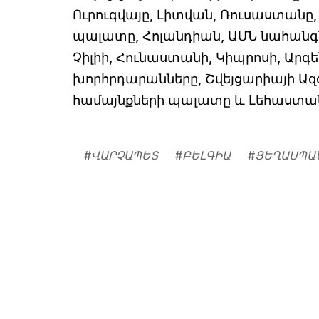
Ուրուգվայը, Լիտվան, Ռուսաստանը
պալատը, Հոլանդիան, ԱՄՆ նահանգն
Չիլիի, Հունաստանի, Կիպրոսի, Արգեն
խորհրդարանները, Շվեյցարիայի Ազ
համայնքների պալատը և Լեհաստանի
#
ՎԱՐՉԱՊԵՏ
#
ԲԵԼԳԻԱ
#
ՑԵՂԱՍՊԱ