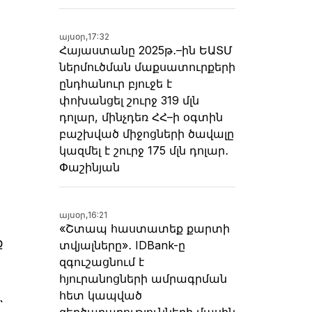
այսօր,
17:32
Հայաստանը 2025թ․–ին ԵԱՏՄ
ներմուծման մաքսատուրքերի
ընդհանուր բյուջե է
փոխանցել շուրջ 319 մլն
դոլար, մինչդեռ ՀՀ–ի օգտին
բաշխված միջոցների ծավալը
կազմել է շուրջ 175 մլն դոլար․
Փաշինյան
այսօր,
16:21
«Շտապ հաստատեք քարտի
ք
տվյալները»․ IDBank-ը
զգուշացնում է
հյուրանոցների ամրագրման
հետ կապված
`
զեղծարարությունների մասին