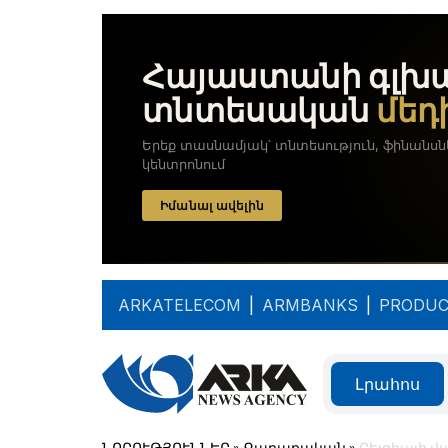
ARKATELECOM
|
ARMBANKS
|
PRODUC
Լրահոս