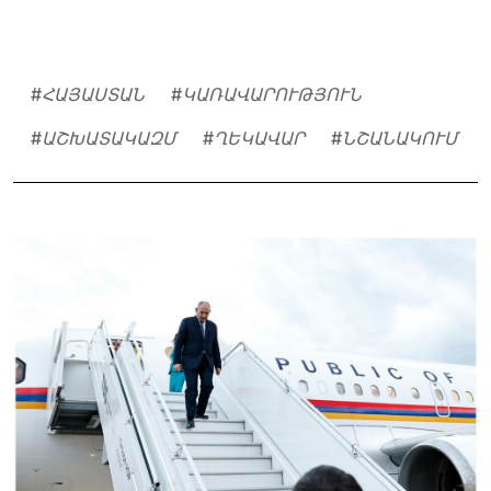
#
ՀԱՅԱՍՏԱՆ
#
ԿԱՌԱՎԱՐՈՒԹՅՈՒՆ
#
ԱՇԽԱՏԱԿԱԶՄ
#
ՂԵԿԱՎԱՐ
#
ՆՇԱՆԱԿՈՒՄ