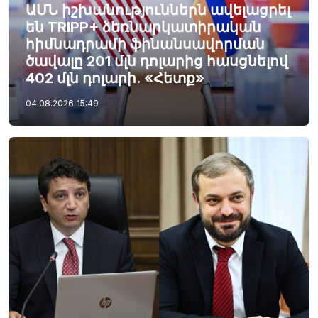
ԱՄՆ իշխանություններն ավելացրել
են TRIPP+ ձեռնարկատիրական
հիմնադրամի ֆինանսավորման
ծավալը 201 մլն դոլարից հասցնելով
402 մլն դոլարի. «Հետք»
04.08.2026
15:49