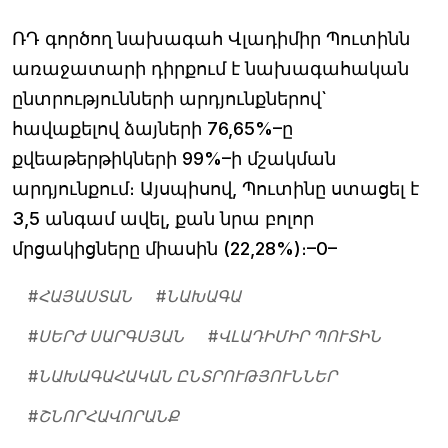
ՌԴ գործող նախագահ Վլադիմիր Պուտինն
առաջատարի դիրքում է նախագահական
ընտրությունների արդյունքներով`
հավաքելով ձայների 76,65%–ը
քվեաթերթիկների 99%–ի մշակման
արդյունքում։ Այսպիսով, Պուտինը ստացել է
3,5 անգամ ավել, քան նրա բոլոր
մրցակիցները միասին (22,28%)։–0–
#
ՀԱՅԱՍՏԱՆ
#
ՆԱԽԱԳԱ
#
ՍԵՐԺ ՍԱՐԳՍՅԱՆ
#
ՎԼԱԴԻՄԻՐ ՊՈՒՏԻՆ
#
ՆԱԽԱԳԱՀԱԿԱՆ ԸՆՏՐՈՒԹՅՈՒՆՆԵՐ
#
ՇՆՈՐՀԱՎՈՐԱՆՔ