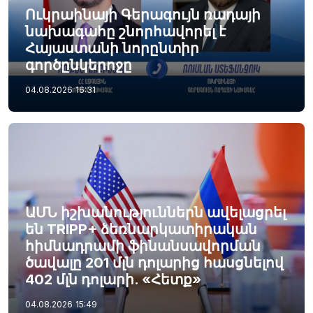
Ուկրաինայի Գերագույն ռադայի
նախագահը շնորհավորել է
Հայաստանի նորընտիր
գործընկերոջը
04.08.2026
16:31
ԱՄՆ իշխանություններն ավելացրել
են TRIPP+ ձեռնարկատիրական
հիմնադրամի ֆինանսավորման
ծավալը 201 մլն դոլարից հասցնելով
402 մլն դոլարի. «Հետք»
04.08.2026
15:49