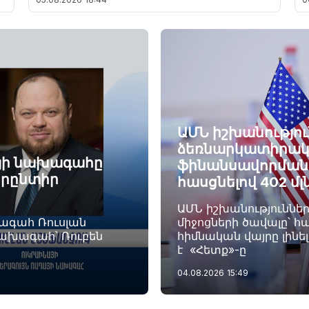
ԱՄՆ իշխանությու
ձեռնարկատիրակ
այի նախագահը
ֆինանսավորման ծ
որընտիր
հասցնելով 402 մլ
ԱՄՆ իշխանություննե
խագահ Ռուսլան
միջոցների ծավալը՝ հա
նախագահ՝ Ռուբեն
հիմնական վայրը լինե
է «Հետք»-ը
04.08.2026
15:49