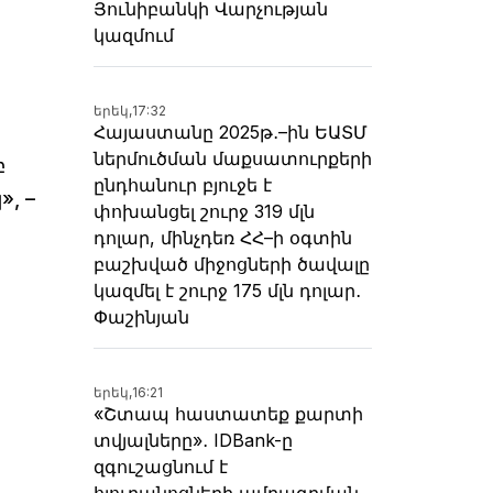
Յունիբանկի Վարչության
կազմում
երեկ,
17:32
Հայաստանը 2025թ․–ին ԵԱՏՄ
ներմուծման մաքսատուրքերի
բ
ընդհանուր բյուջե է
, –
փոխանցել շուրջ 319 մլն
դոլար, մինչդեռ ՀՀ–ի օգտին
բաշխված միջոցների ծավալը
կազմել է շուրջ 175 մլն դոլար․
Փաշինյան
երեկ,
16:21
«Շտապ հաստատեք քարտի
տվյալները»․ IDBank-ը
զգուշացնում է
հյուրանոցների ամրագրման