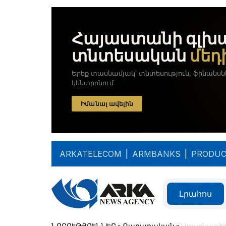
ARKATELECOM
|
ARMBANKS
|
PRODUC
Լրահոս