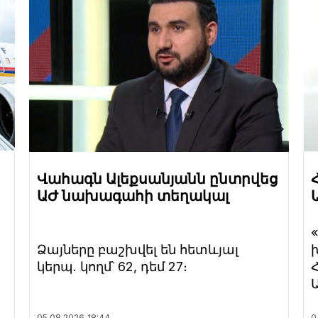
Վահագն Ալեքսանյանն ընտրվեց
ԱԺ նախագահի տեղակալ
Ձայները բաշխվել են հետևյալ
կերպ. կողմ՝ 62, դեմ 27։
05.08.2026
18:44
0