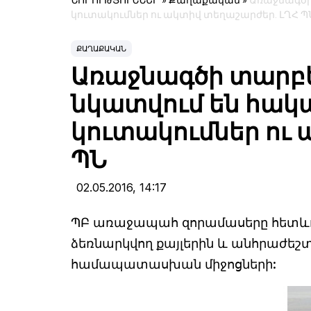
ՆՈՐՈՒԹՅՈՒՆՆԵՐ
»
Քաղաքական
»
Առաջնագծի 
կուտակումներ ու ակտիվ տեղաշարժեր. ԼՂՀ Պ
ՔԱՂԱՔԱԿԱՆ
Առաջնագծի տարբեր
նկատվում են հակ
կուտակումներ ու 
ՊՆ
02.05.2016,
14:17
ՊԲ առաջապահ զորամասերը հետևու
ձեռնարկվող քայլերին և անհրաժեշ
համապատասխան միջոցների: