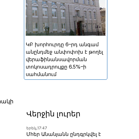
ներգրավման տոկոսադրույքը՝
5%
ԿԲ խորհուրդը 6–րդ անգամ
անընդմեջ անփոփոխ է թողել
վերաֆինանսավորման
տոկոսադրույքը 6.5%–ի
սահմանում
րակի
Վերջին լուրեր
երեկ,
17:47
Մհեր Անանյանն ընդգրկվել է