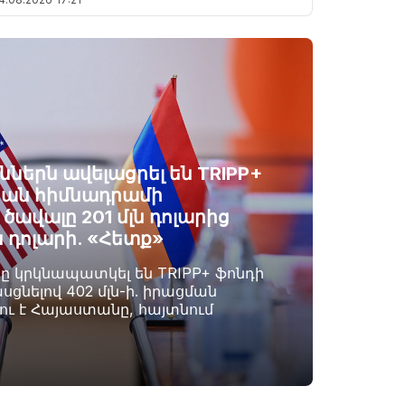
ններն ավելացրել են TRIPP+
ան հիմնադրամի
ավալը 201 մլն դոլարից
ն դոլարի. «Հետք»
րը կրկնապատկել են TRIPP+ ֆոնդի
սցնելով 402 մլն-ի. իրացման
լու է Հայաստանը, հայտնում