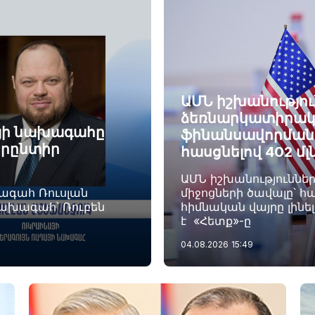
ԱՄՆ իշխանությու
ձեռնարկատիրակ
այի նախագահը
ֆինանսավորման ծ
որընտիր
հասցնելով 402 մլ
ԱՄՆ իշխանություննե
խագահ Ռուսլան
միջոցների ծավալը՝ հա
նախագահ՝ Ռուբեն
հիմնական վայրը լինե
է «Հետք»-ը
04.08.2026
15:49