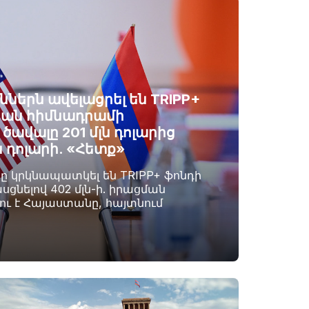
ններն ավելացրել են TRIPP+
ան հիմնադրամի
ավալը 201 մլն դոլարից
ն դոլարի. «Հետք»
րը կրկնապատկել են TRIPP+ ֆոնդի
սցնելով 402 մլն-ի. իրացման
լու է Հայաստանը, հայտնում