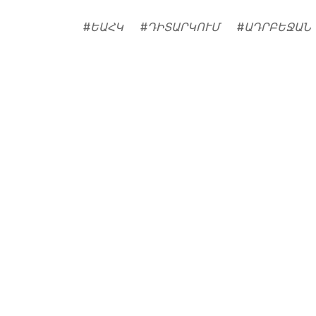
#
ԵԱՀԿ
#
ԴԻՏԱՐԿՈՒՄ
#
ԱԴՐԲԵՋԱՆ