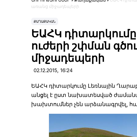
ՆՈՐՈՒԹՅՈՒՆՆԵՐ
»
Քաղաքական
»
ԵԱՀԿ դիտար
առանց միջադեպերի
ՔԱՂԱՔԱԿԱՆ
ԵԱՀԿ դիտարկումը
ուժերի շփման գծո
միջադեպերի
02.12.2015,
16:24
ԵԱՀԿ դիտարկումը Լեռնային Ղարաբ
անցել է ըստ նախատեսված ժամանա
խախտումներ չեն արձանագրվել, հայ