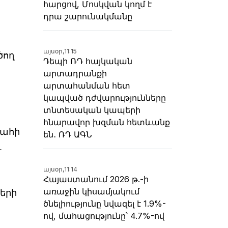
հարցով, Մոսկվան կողմ է
դրա շարունակմանը
այսօր,
11:15
ծող
Դեպի ՌԴ հայկական
արտադրանքի
արտահանման հետ
կապված դժվարությունները
տնտեսական կապերի
հնարավոր խզման հետևանք
գահի
են․ ՌԴ ԱԳՆ
և
այսօր,
11:14
Հայաստանում 2026 թ.-ի
առաջին կիսամյակում
երի
ծնելիությունը նվազել է 1.9%-
ով, մահացությունը՝ 4.7%-ով