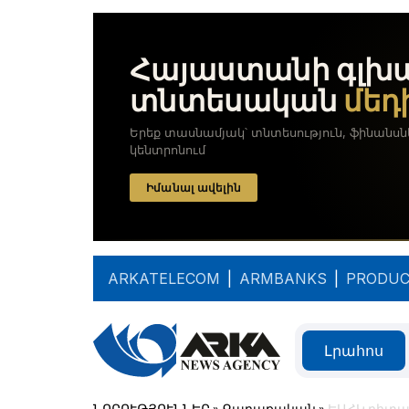
ARKATELECOM
|
ARMBANKS
|
PRODUC
Լրահոս