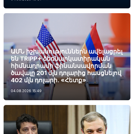
ԱՄՆ իշխանություններն ավելացրել
են TRIPP+ ձեռնարկատիրական
հիմնադրամի ֆինանսավորման
ծավալը 201 մլն դոլարից հասցնելով
402 մլն դոլարի. «Հետք»
04.08.2026
15:49