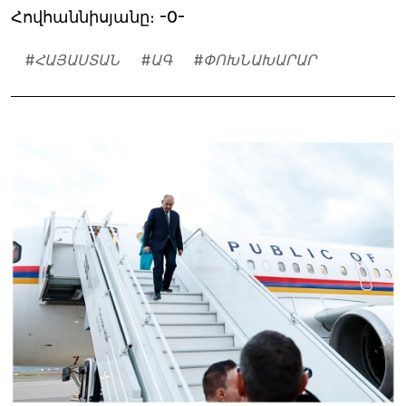
Հովհաննիսյանը։ -0-
#
ՀԱՅԱՍՏԱՆ
#
ԱԳ
#
ՓՈԽՆԱԽԱՐԱՐ