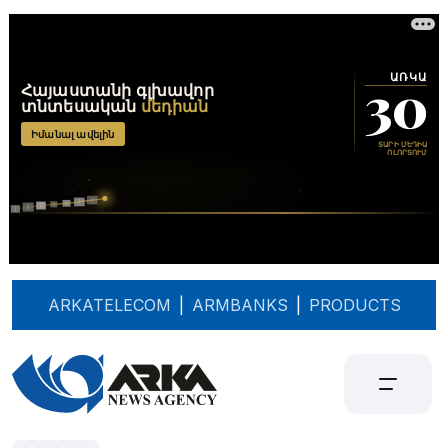
ARKATELECOM
|
ARMBANKS
|
PRODUCTS