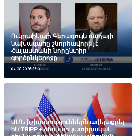
Ուկրաինայի Գերագույն ռադայի
նախագահը շնորհավորել է
Հայաստանի նորընտիր
գործընկերոջը
04.08.2026
16:31
ԱՄՆ իշխանություններն ավելացրել
են TRIPP+ ձեռնարկատիրական