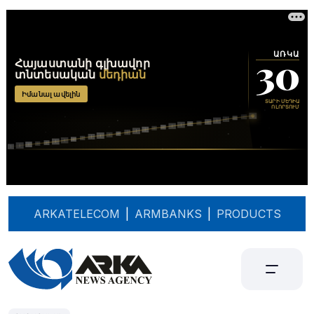
ARKATELECOM
|
ARMBANKS
|
PRODUCTS