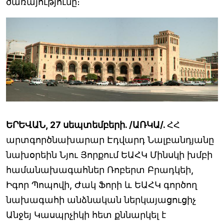
ծառայությունը։
ԵՐԵՎԱՆ, 27 սեպտեմբերի. /ԱՌԿԱ/.
ՀՀ
արտգործնախարար Էդվարդ Նալբանդյանը
նախօրեին Նյու Յորքում ԵԱՀԿ Մինսկի խմբի
համանախագահներ Ռոբերտ Բրադկեի,
Իգոր Պոպովի, Ժակ Ֆորի և ԵԱՀԿ գործող
նախագահի անձնական ներկայացուցիչ
Անջեյ Կասպրչիկի հետ քննարկել է