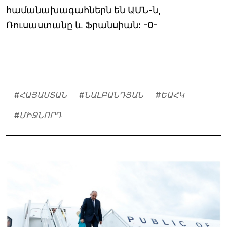
համանախագահներն են ԱՄՆ-ն,
Ռուսաստանը և Ֆրանսիան: -0-
#
ՀԱՅԱՍՏԱՆ
#
ՆԱԼԲԱՆԴՅԱՆ
#
ԵԱՀԿ
#
ՄԻՋՆՈՐԴ