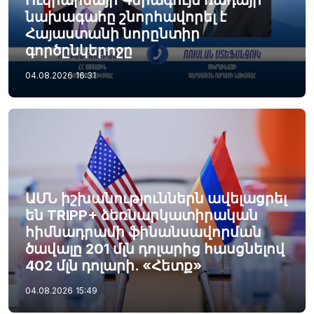
Ուկրաինայի Գերագույն ռադայի
նախագահը շնորհավորել է
Հայաստանի նորընտիր
գործընկերոջը
04.08.2026
16:31
ԱՄՆ իշխանություններն ավելացրել
են TRIPP+ ձեռնարկատիրական
հիմնադրամի ֆինանսավորման
ծավալը 201 մլն դոլարից հասցնելով
402 մլն դոլարի. «Հետք»
04.08.2026
15:49