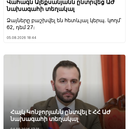
Վահագն Ալեքսանյանն ընտրվեց ԱԺ
նախագահի տեղակալ
Ձայները բաշխվել են հետևյալ կերպ. կողմ՝
62, դեմ 27։
05.08.2026
18:44
Հայկ Կոնջորյանն ընտվել է ՀՀ ԱԺ
նախագահի տեղակալ