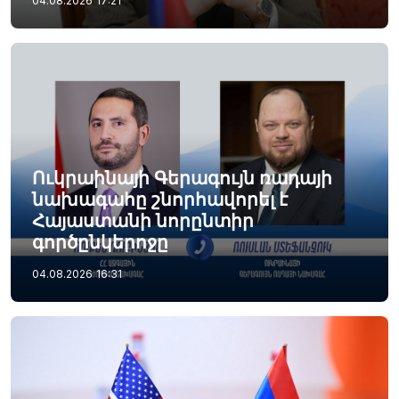
04.08.2026
17:21
Ուկրաինայի Գերագույն ռադայի
նախագահը շնորհավորել է
Հայաստանի նորընտիր
գործընկերոջը
04.08.2026
16:31