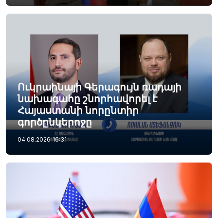
Ուկրաինայի Գերագույն ռադայի
նախագահը շնորհավորել է
Հայաստանի նորընտիր
գործընկերոջը
04.08.2026
16:31