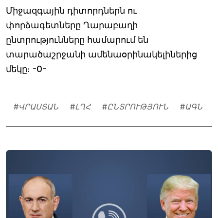
Միջազգային դիտորդներն ու
փորձագետները Ղարաբաղի
ընտրությունները համարում են
տարածաշրջանի ամենաօրինակելիներից
մեկը։ -0-
#
ՎՐԱՍՏԱՆ
#
ԼՂՀ
#
ԸՆՏՐՈՒԹՅՈՒՆ
#
ԱԳՆ