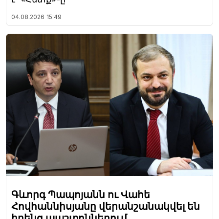
04.08.2026
15:49
Գևորգ Պապոյանն ու Վահե
Հովհաննիսյանը վերանշանակվել են
իրենց պաշտոններում