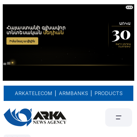
ARKATELECOM
|
ARMBANKS
|
PRODUCTS