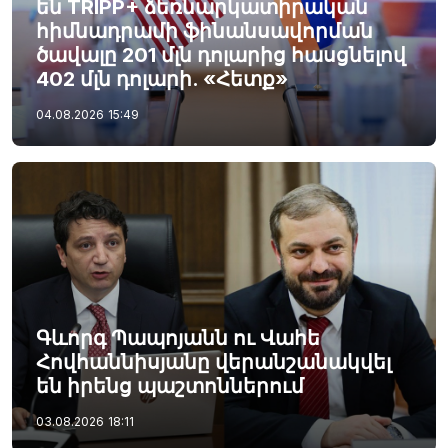
են TRIPP+ ձեռնարկատիրական
հիմնադրամի ֆինանսավորման
ծավալը 201 մլն դոլարից հասցնելով
402 մլն դոլարի. «Հետք»
04.08.2026
15:49
Գևորգ Պապոյանն ու Վահե
Հովհաննիսյանը վերանշանակվել
են իրենց պաշտոններում
03.08.2026
18:11