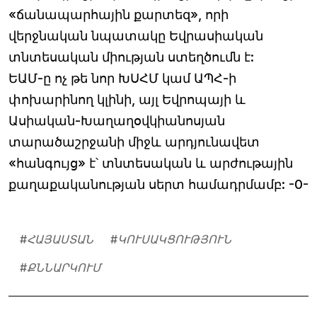
«ճանապարհային քարտեզ», որի
վերջնական նպատակը Եվրասիական
տնտեսական միության ստեղծումն է:
ԵԱՄ-ը ոչ թե նոր ԽՍՀՄ կամ ԱՊՀ-ի
փոխարինող կլինի, այլ Եվրոպայի և
Ասիական-Խաղաղօվկիանոսյան
տարածաշրջանի միջև արդյունավետ
«հանգույց» է՝ տնտեսական և արժութային
քաղաքականության սերտ համադրմամբ: -0-
#
ՀԱՅԱՍՏԱՆ
#
ԿՈՒՍԱԿՑՈՒԹՅՈՒՆ
#
ՔՆՆԱՐԿՈՒՄ