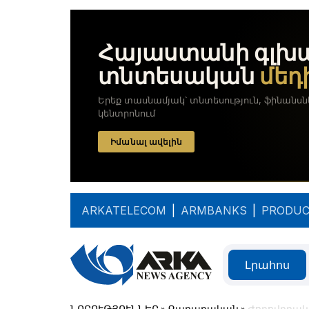
ARKATELECOM
|
ARMBANKS
|
PRODUC
Լրահոս