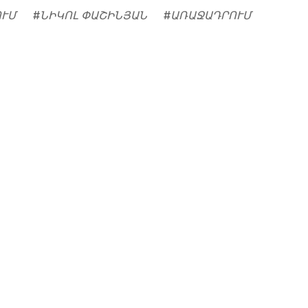
ՈՒՄ
#
ՆԻԿՈԼ ՓԱՇԻՆՅԱՆ
#
ԱՌԱՋԱԴՐՈՒՄ