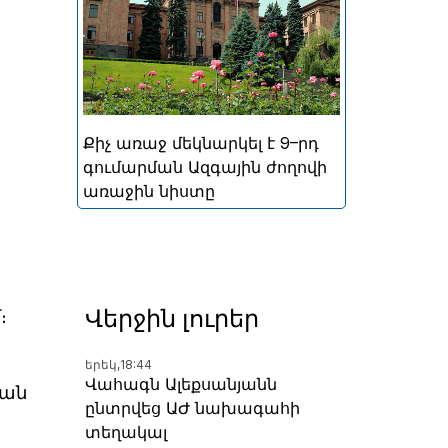
կայացած հերթական
խորհրդարանական
ընտրությունների
արդյունքներով ձևավորված
Հայաստանի 9-րդ գումարման
Ազգային ժողովի առաջին
Քիչ առաջ մեկնարկել է 9–րդ
նիստը
գումարման Ազգային ժողովի
առաջին նիստը
Վերջին լուրեր
։
երեկ,
18:44
Վահագն Ալեքսանյանն
կան
ընտրվեց ԱԺ նախագահի
տեղակալ