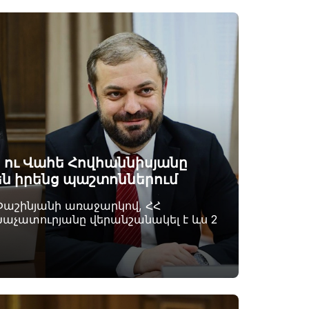
 ու Վահե Հովհաննիսյանը
են իրենց պաշտոններում
Փաշինյանի առաջարկով, ՀՀ
չատուրյանը վերանշանակել է ևս 2