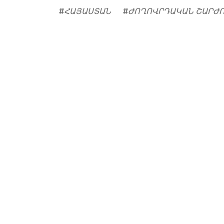
#
ՀԱՅԱՍՏԱՆ
#
ԺՈՂՈՎՐԴԱԿԱՆ ՇԱՐԺ