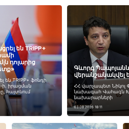
ցրել են TRIPP+
րամի
լն դոլարից
Գևորգ Պապոյանն
Հետք»
վերանշանակվել 
 են TRIPP+ ֆոնդի
ն-ի. իրացման
ՀՀ վարչապետ Նիկոլ 
ը, հայտնում
նախագահ Վահագն Խա
նախարարների
03.08.2026
18:11