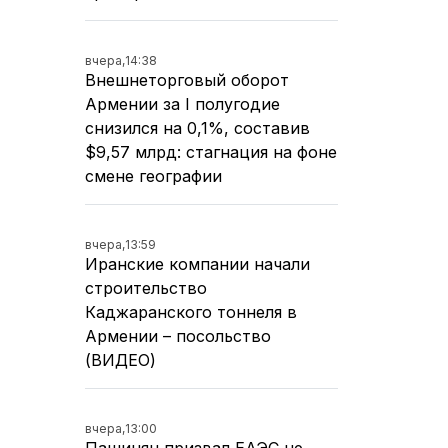
вчера,
14:38
Внешнеторговый оборот
Армении за I полугодие
снизился на 0,1%, составив
$9,57 млрд: стагнация на фоне
смене географии
вчера,
13:59
Иранские компании начали
строительство
Каджаранского тоннеля в
Армении – посольство
(ВИДЕО)
вчера,
13:00
Пашинян призвал ЕАЭС не