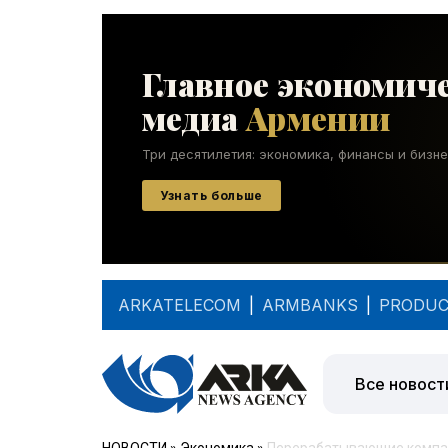
ARKATELECOM
|
ARMBANKS
|
PRODUC
Все новост