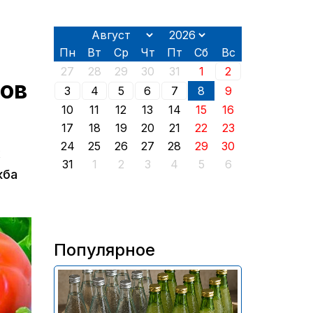
Пн
Вт
Ср
Чт
Пт
Сб
Вс
27
28
29
30
31
1
2
тов
3
4
5
6
7
8
9
10
11
12
13
14
15
16
17
18
19
20
21
22
23
24
25
26
27
28
29
30
х
31
1
2
3
4
5
6
жба
Популярное
В России приостановили
продажу более 70 тыс.
бутылок питьевой воды и