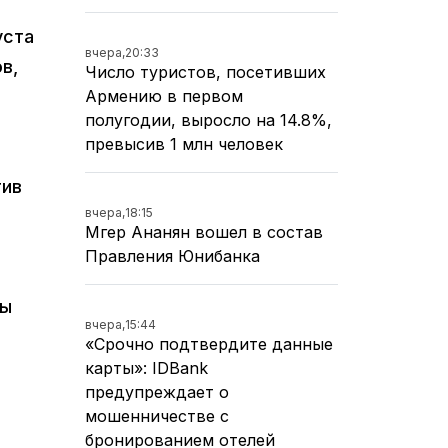
уста
вчера,
20:33
в,
Число туристов, посетивших
Армению в первом
полугодии, выросло на 14.8%,
превысив 1 млн человек
тив
вчера,
18:15
Мгер Ананян вошел в состав
Правления Юнибанка
ры
вчера,
15:44
«Срочно подтвердите данные
карты»: IDBank
предупреждает о
мошенничестве с
бронированием отелей