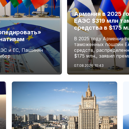
Армения в 2025 г
ЕАЭС $319 млн та
средства в $175 
рпедировать»
рнативам
В 2025 году Армения 
таможенных пошлин ЕАЭ
ЭС и ЕС, Пашинян
средств, распределенн
выбор
$175 млн., заявил пре
07.08.2026
10:43