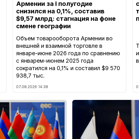
Армении за I полугодие
снизился на 0,1%, составив
$9,57 млрд: стагнация на фоне
смене географии
Объем товарооборота Армении во
внешней и взаимной торговле в
Т
январе-июне 2026 года по сравнению
с январем-июнем 2025 года
в
сократился на 0,1% и составил $9 570
938,7 тыс.
07.08.2026
14:38
0