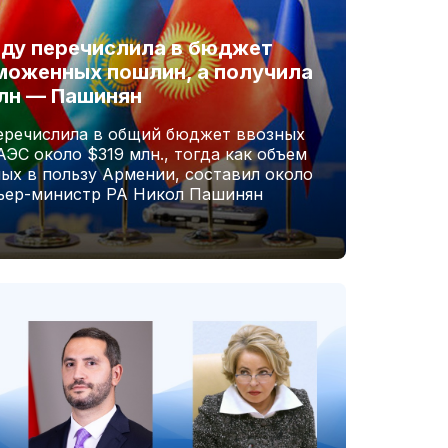
оду перечислила в бюджет
моженных пошлин, а получила
млн — Пашинян
перечислила в общий бюджет ввозных
С около $319 млн., тогда как объем
ых в пользу Армении, составил около
мьер-министр РА Никол Пашинян