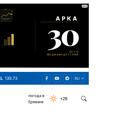
EL
139.73
погода в
+28
Ереване