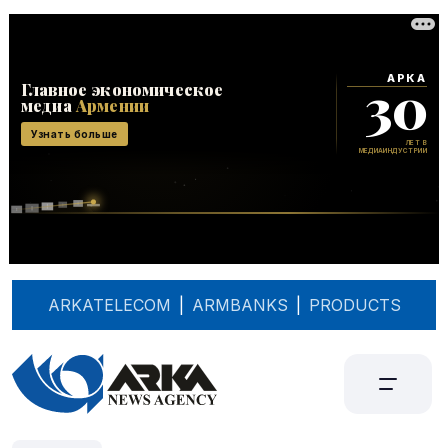
ARKATELECOM
|
ARMBANKS
|
PRODUCTS